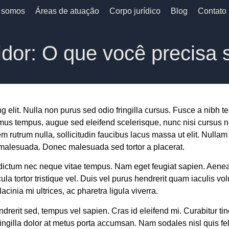
 somos
Áreas de atuação
Corpo jurídico
Blog
Contato
idor: O que você precisa 
elit. Nulla non purus sed odio fringilla cursus. Fusce a nibh tell
amus tempus, augue sed eleifend scelerisque, nunc nisi cursus
m rutrum nulla, sollicitudin faucibus lacus massa ut elit. Nulla
n malesuada. Donec malesuada sed tortor a placerat.
 dictum nec neque vitae tempus. Nam eget feugiat sapien. Aenea
ula tortor tristique vel. Duis vel purus hendrerit quam iaculis 
nia mi ultrices, ac pharetra ligula viverra.
endrerit sed, tempus vel sapien. Cras id eleifend mi. Curabitur ti
ringilla dolor at metus porta accumsan. Nam sodales nisl quis fel